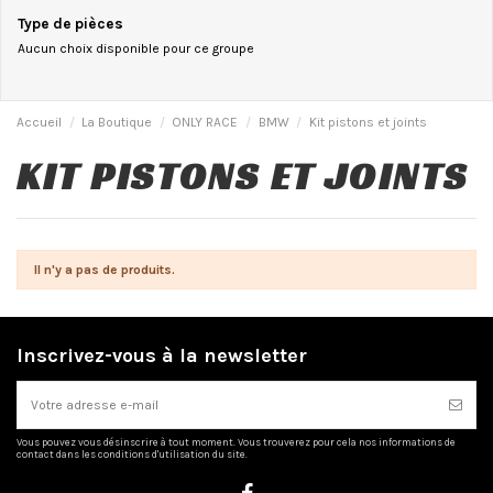
Type de pièces
Aucun choix disponible pour ce groupe
Accueil
La Boutique
ONLY RACE
BMW
Kit pistons et joints
KIT PISTONS ET JOINTS
Il n'y a pas de produits.
Inscrivez-vous à la newsletter
Vous pouvez vous désinscrire à tout moment. Vous trouverez pour cela nos informations de
contact dans les conditions d'utilisation du site.