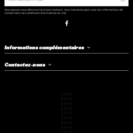
Vous pouvez vous désinscrire à tout moment. Vous trouverez pour cela nos informations de
contact dans les conditions d'utilisation du site.
Informations complémentaires
Contactez-nous
2.15.1.0
2.15.1.0
2.15.1.0
2.15.1.0
2.15.1.0
2.15.1.0
2.15.1.0
2.15.1.0
2.15.1.0