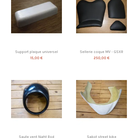
Support plaque universel
Sellerie coque MV - GSXR
15,00 €
250,00 €
Saute vent Night Rod
Sabot street bike