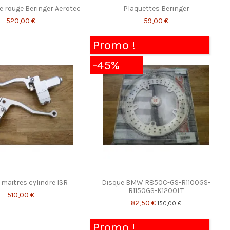
re rouge Beringer Aerotec
Plaquettes Beringer
520,00 €
59,00 €
Promo !
-45%
 maitres cylindre ISR
Disque BMW R850C-GS-R1100GS-
R1150GS-K1200LT
510,00 €
82,50 €
150,00 €
Promo !