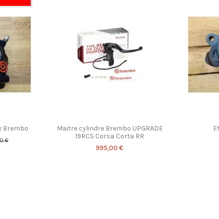
ux Brembo
Maitre cylindre Brembo UPGRADE
Et
19RCS Corsa Corta RR
00 €
995,00 €