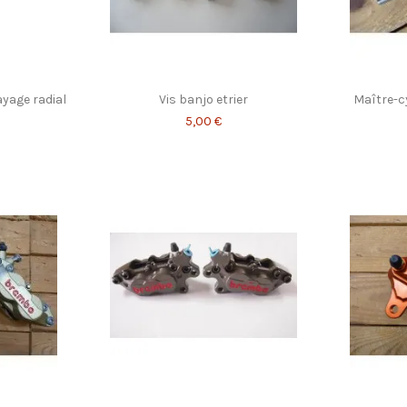
yage radial
Vis banjo etrier
Maître-cy
5,00 €