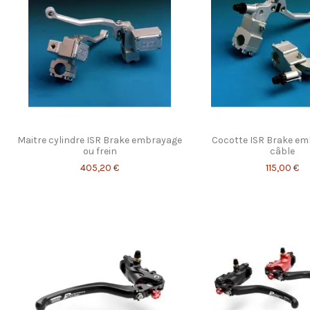
Maitre cylindre ISR Brake embrayage
Cocotte ISR Brake em
ou frein
câble
405,20 €
115,00 €