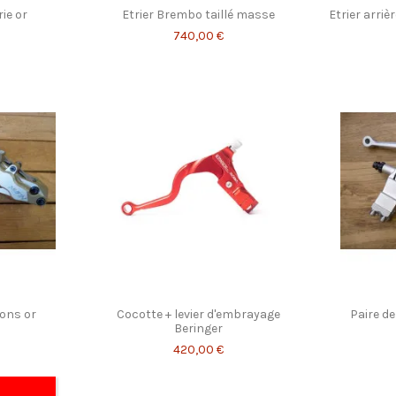
ie or
Etrier Brembo taillé masse
Etrier arriè
740,00 €
tons or
Cocotte + levier d'embrayage
Paire de
Beringer
420,00 €