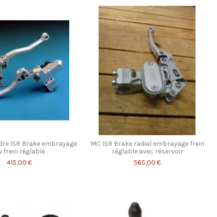
ndre ISR Brake embrayage
MC ISR Brake radial embrayage frein
 frein réglable
réglable avec réservoir
415,00 €
565,00 €