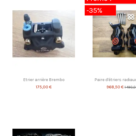
-35%
Etrier arrière Brembo
Paire d'étriers radia
175,00 €
968,50 €
1 490,