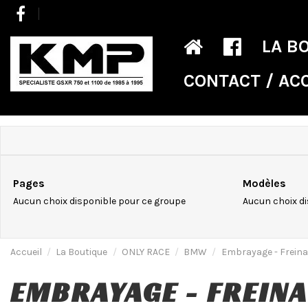
LA B
CONTACT / AC
Pages
Modèles
Aucun choix disponible pour ce groupe
Aucun choix di
Accueil
La Boutique
ONLY RACE
BMW
Embrayage - Frein
EMBRAYAGE - FREIN