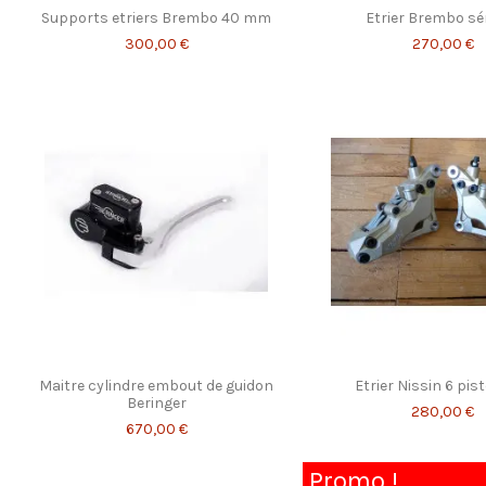
Supports etriers Brembo 40 mm
Etrier Brembo sér
300,00 €
270,00 €
Maitre cylindre embout de guidon
Etrier Nissin 6 pis
Beringer
280,00 €
670,00 €
Promo !