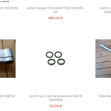
XR 750/1100
Amortisseur YSS GSXR 750-1100 85-
Joints
95
600
480,00 €
100 88/92
Joint spi + cache poussiere GSXR
Tube de
750/1100
35,00 €