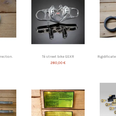
rection.
Té street bike GSXR
Rigidifica
280,00 €