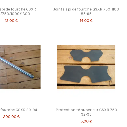
 spi de fourche GSXR
Joints spi de fourche GSXR 750-1100
/750/1000/1300
85-95
12,00 €
14,00 €
 fourche GSXR 93-94
Protection té supérieur GSXR 750
92-95
200,00 €
5,00 €