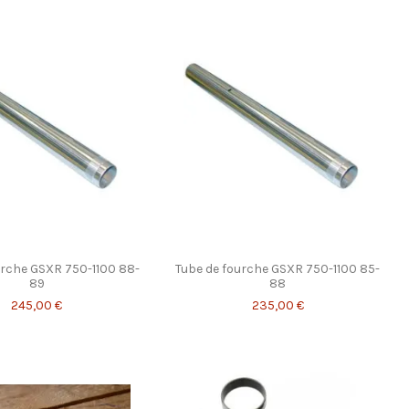
urche GSXR 750-1100 88-
Tube de fourche GSXR 750-1100 85-
89
88
245,00 €
235,00 €