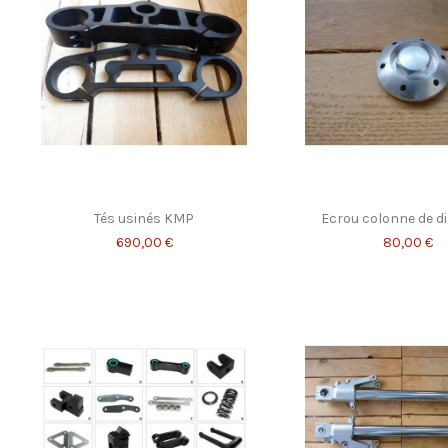
Tés usinés KMP
Ecrou colonne de di
690,00 €
80,00 €