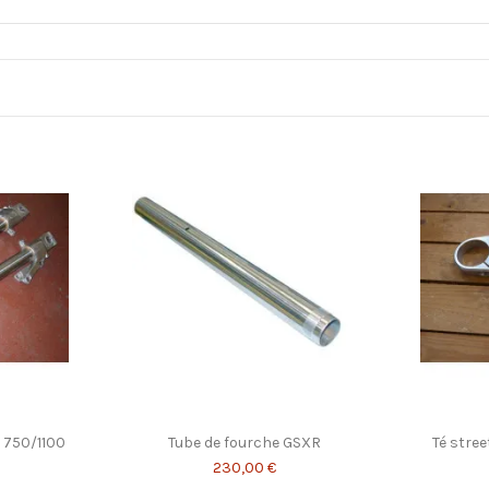
 750/1100
Tube de fourche GSXR
Té stre
230,00 €