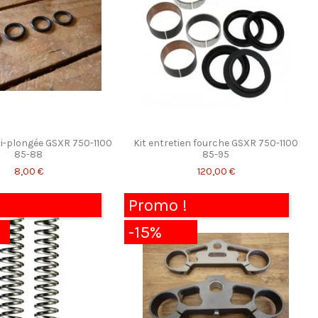
nti-plongée GSXR 750-1100
Kit entretien fourche GSXR 750-1100
85-88
85-95
8,00 €
120,00 €
Promo !
-15%