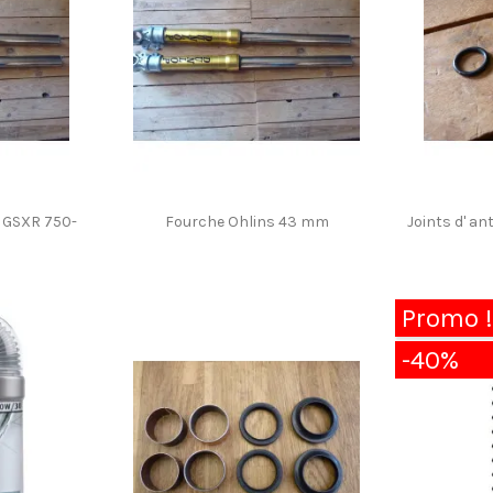
 GSXR 750-
Fourche Ohlins 43 mm
Joints d' a
Promo !
-40%