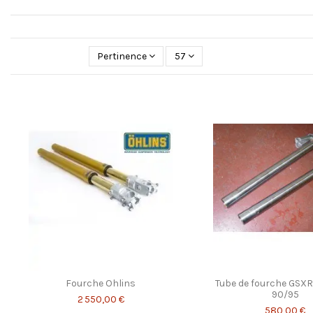
Pertinence
57
Fourche Ohlins
Tube de fourche GSXR
90/95
2 550,00 €
580,00 €