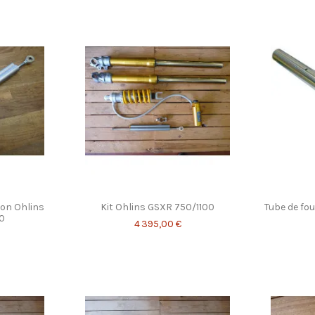
ion Ohlins
Kit Ohlins GSXR 750/1100
Tube de fo
0
4 395,00 €