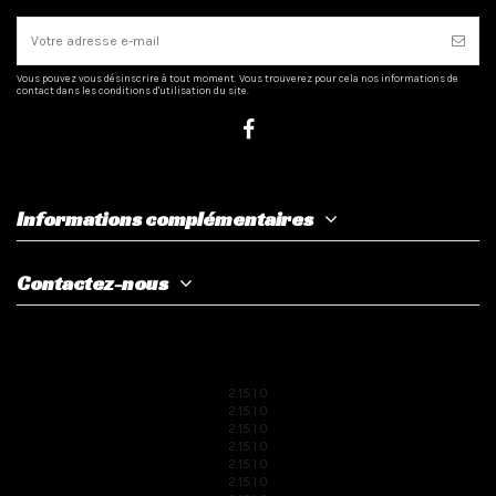
Vous pouvez vous désinscrire à tout moment. Vous trouverez pour cela nos informations de
contact dans les conditions d'utilisation du site.
Informations complémentaires
Contactez-nous
2.15.1.0
2.15.1.0
2.15.1.0
2.15.1.0
2.15.1.0
2.15.1.0