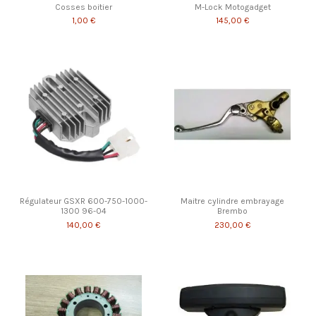
Cosses boitier
M-Lock Motogadget
1,00 €
145,00 €
Régulateur GSXR 600-750-1000-
Maitre cylindre embrayage
1300 96-04
Brembo
140,00 €
230,00 €