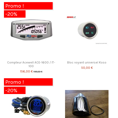
Promo !
-20%
Compteur Acewell ACE-1600 / IT-
Bloc voyant universel Koso
100
50,00 €
156,00 €
195,00 €
Promo !
-20%