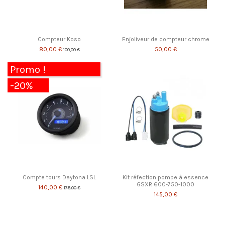
Compteur Koso
Enjoliveur de compteur chrome
80,00 €
50,00 €
100,00 €
Promo !
-20%
Compte tours Daytona LSL
Kit réfection pompe à essence
GSXR 600-750-1000
140,00 €
175,00 €
145,00 €