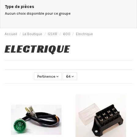
Type de pièces
Aucun choix disponible pour ce groupe
Accueil
La Boutique
GSXR
600
Electrique
ELECTRIQUE
Pertinence
64