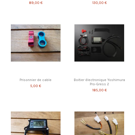
89,00 €
130,00 €
Prisonnier de cable
Boitier électronique Yoshimura
Pro-Gress 2
5,00 €
185,00 €