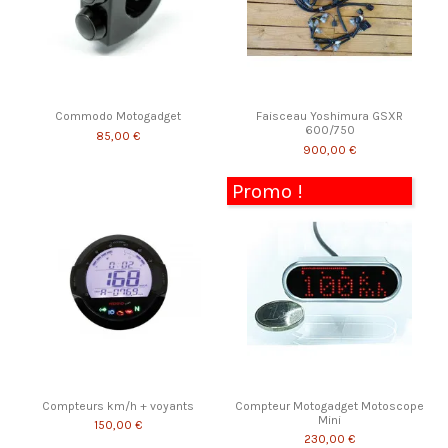
Commodo Motogadget
Faisceau Yoshimura GSXR
600/750
85,00 €
900,00 €
Promo !
Compteurs km/h + voyants
Compteur Motogadget Motoscope
Mini
150,00 €
230,00 €