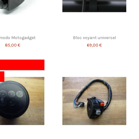
odo Motogadget
Bloc voyant universel
85,00 €
69,00 €