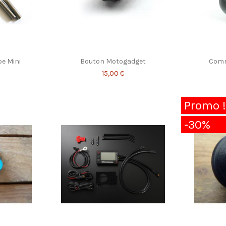
e Mini
Bouton Motogadget
Comm
15,00 €
Promo !
-30%