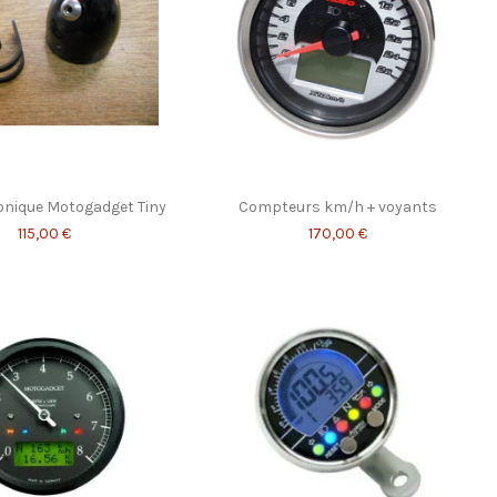
onique Motogadget Tiny
Compteurs km/h + voyants
115,00 €
170,00 €