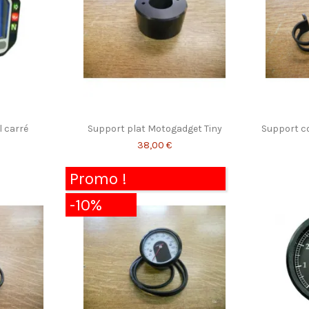
 carré
Support plat Motogadget Tiny
Support c
38,00 €
Promo !
-10%