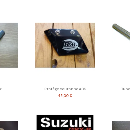
z
Protège couronne ABS
Tube
45,00 €