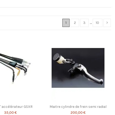
1
2
3
…
10
' accélérateur GSXR
Maitre cylindre de frein semi radial
35,00 €
200,00 €