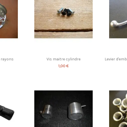
à rayons
Vis maitre cylindre
Levier d'em
1,00 €