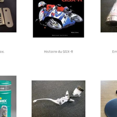
ox.
Histoire du GSX-R
Em