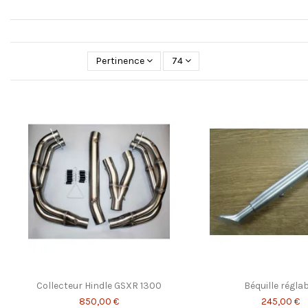
Pertinence
74
Collecteur Hindle GSXR 1300
Béquille régla
850,00 €
245,00 €