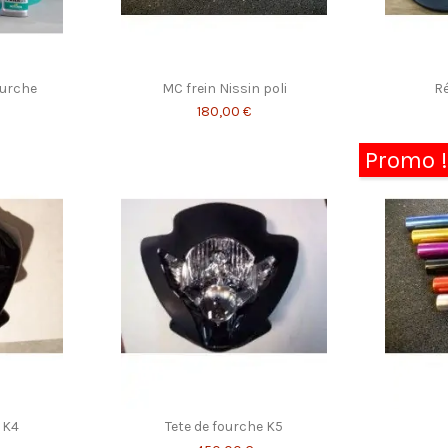
ourche
MC frein Nissin poli
Ré
180,00 €
Promo !
 K4
Tete de fourche K5