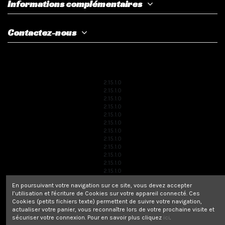
Informations complémentaires
Contactez-nous
2.15.1.0
2.15.1.0
2.15.1.0
2.15.1.0
2.15.1.0
2.15.1.0
2.15.1.0
2.15.1.0
2.15.1.0
2.15.1.0
2.15.1.0
2.15.1.0
2.15.1.0
En poursuivant votre navigation sur ce site, vous devez accepter
2.15.1.0
l’utilisation et l'écriture de Cookies sur votre appareil connecté. Ces
2.15.1.0
Cookies (petits fichiers texte) permettent de suivre votre navigation,
2.15.1.0
actualiser votre panier, vous reconnaître lors de votre prochaine visite et
2.15.1.0
sécuriser votre connexion. Pour en savoir plus cliquez
ici
.
2.15.1.0