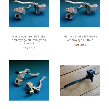
Maitre cylindre ISR Brake
Maitre cylindre ISR Brake
embrayage ou frein grand
embrayage ou frein
réservoir
405,20 €
395,00 €