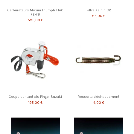
Carburateurs Mikuni Triumph T140
Filtre Keihin CR
72-79
65,00 €
595,00 €
Coupe contact alu Pingel Suzuki
Ressorts d'échappement
195,00 €
4,00 €