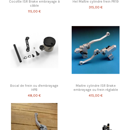
Cocotte ISR Brake embrayage à
Hel Maître cylindre frein PR19
câble
315,00 €
115,00 €
Bocal de frein ou d'embrayage
Maitre cylindre ISR Brake
HPB
embrayage ou frein réglable
48,00 €
415,00 €