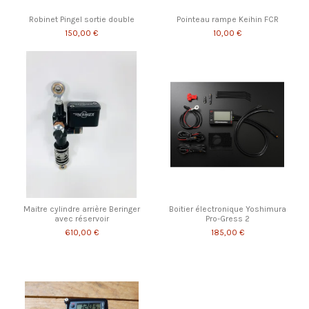
Robinet Pingel sortie double
Pointeau rampe Keihin FCR
150,00 €
10,00 €
Maitre cylindre arrière Beringer
Boitier électronique Yoshimura
avec réservoir
Pro-Gress 2
610,00 €
185,00 €