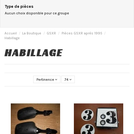
Type de pièces
Aucun choix disponible pour ce groupe
Accueil
La Boutique
GSXR
Pièces GSXR aprés 1995
Habillage
HABILLAGE
Pertinence
74