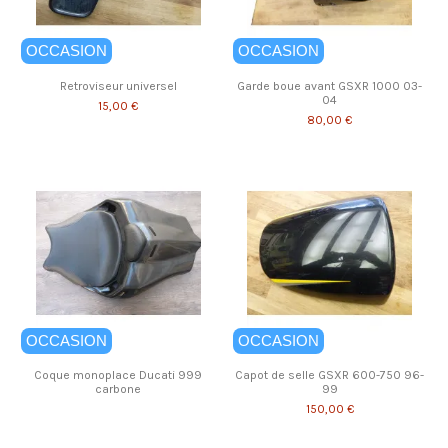
OCCASION
OCCASION
Retroviseur universel
Garde boue avant GSXR 1000 03-
04
15,00 €
80,00 €
OCCASION
OCCASION
Coque monoplace Ducati 999
Capot de selle GSXR 600-750 96-
carbone
99
150,00 €