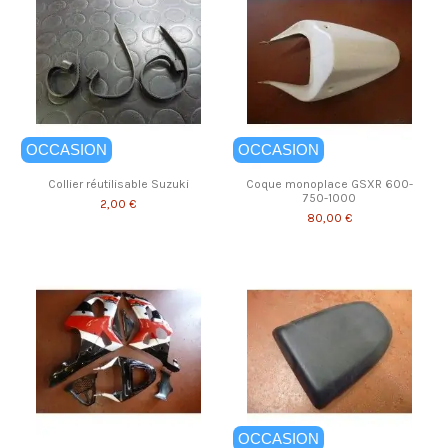
OCCASION
OCCASION
Collier réutilisable Suzuki
Coque monoplace GSXR 600-
750-1000
2,00 €
80,00 €
OCCASION