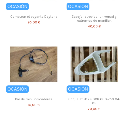
OCASIÓN
OCASIÓN
Compteur et voyants Daytona
Espejo retrovisor universal y
extremos de manillar.
95,00 €
40,00 €
OCASIÓN
OCASIÓN
Par de mini indicadores
Coque et PDR GSXR 600-750 04-
05
15,00 €
70,00 €