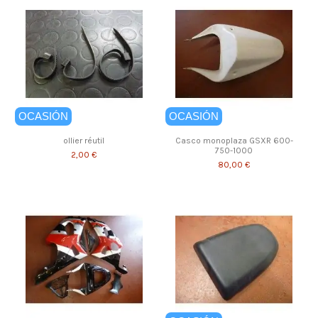
OCASIÓN
OCASIÓN
ollier réutil
Casco monoplaza GSXR 600-
750-1000
2,00 €
80,00 €