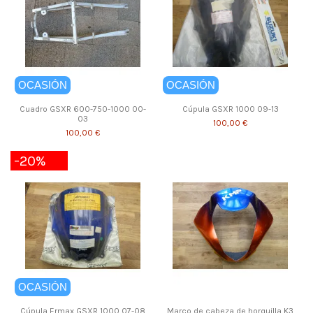
OCASIÓN
OCASIÓN
Cuadro GSXR 600-750-1000 00-
Cúpula GSXR 1000 09-13
03
100,00 €
100,00 €
-20%
OCASIÓN
Cúpula Ermax GSXR 1000 07-08
Marco de cabeza de horquilla K3