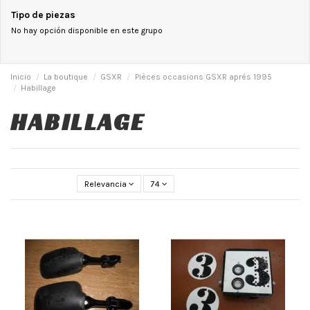
Tipo de piezas
No hay opción disponible en este grupo
Inicio
La boutique
GSXR
Pièces occasions GSXR aprés 1995
Habillage
HABILLAGE
Relevancia
74