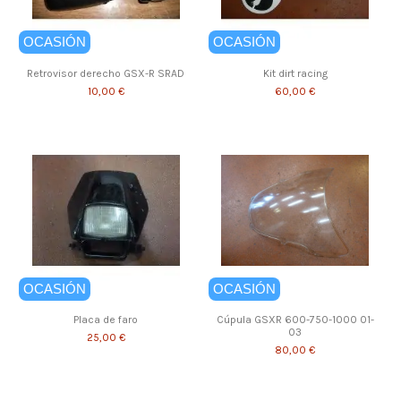
OCASIÓN
OCASIÓN
Retrovisor derecho GSX-R SRAD
Kit dirt racing
10,00 €
60,00 €
OCASIÓN
OCASIÓN
Placa de faro
Cúpula GSXR 600-750-1000 01-
03
25,00 €
80,00 €