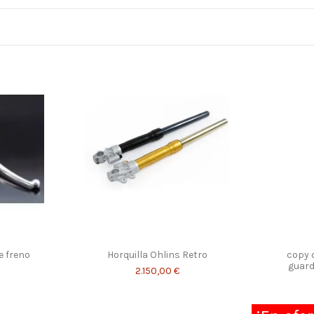
e freno
Horquilla Ohlins Retro
copy o
guard
2.150,00 €