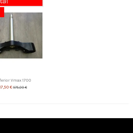
ta!
nferior Vmax 1700
17,50 €
575,00 €