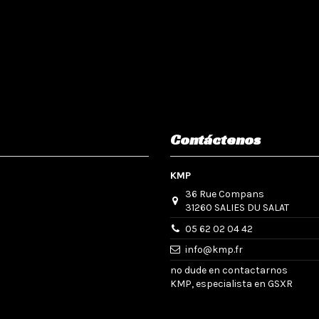
Contáctenos
KMP
36 Rue Compans
31260 SALIES DU SALAT
05 62 02 04 42
info@kmp.fr
no dude en contactarnos
KMP, especialista en GSXR