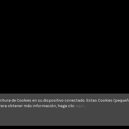
scritura de Cookies en su dispositivo conectado. Estas Cookies (peque
 Para obtener más información, haga clic
aquí
.