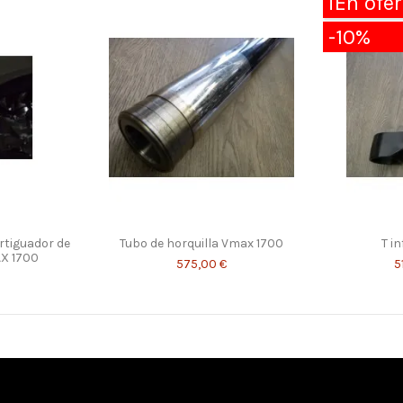
¡En ofer
-10%
ortiguador de
Tubo de horquilla Vmax 1700
T i
X 1700
575,00 €
5