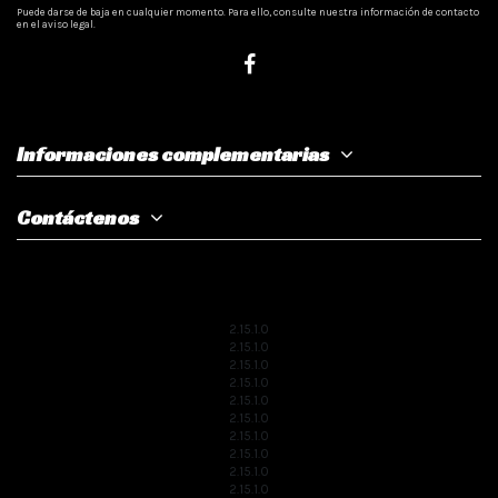
Puede darse de baja en cualquier momento. Para ello, consulte nuestra información de contacto
en el aviso legal.
Informaciones complementarias
Contáctenos
2.15.1.0
2.15.1.0
2.15.1.0
2.15.1.0
2.15.1.0
2.15.1.0
2.15.1.0
2.15.1.0
2.15.1.0
2.15.1.0