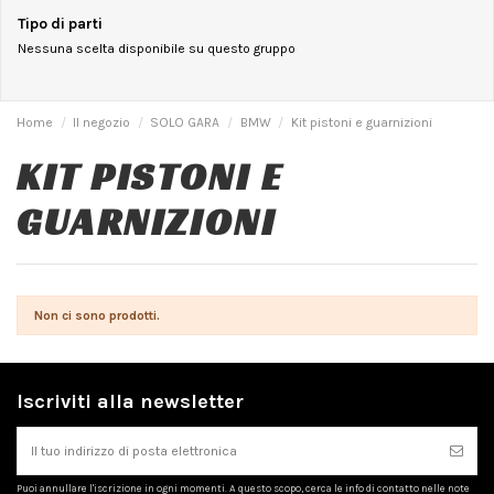
Tipo di parti
Nessuna scelta disponibile su questo gruppo
Home
Il negozio
SOLO GARA
BMW
Kit pistoni e guarnizioni
KIT PISTONI E
GUARNIZIONI
Non ci sono prodotti.
Iscriviti alla newsletter
Puoi annullare l'iscrizione in ogni momenti. A questo scopo, cerca le info di contatto nelle note