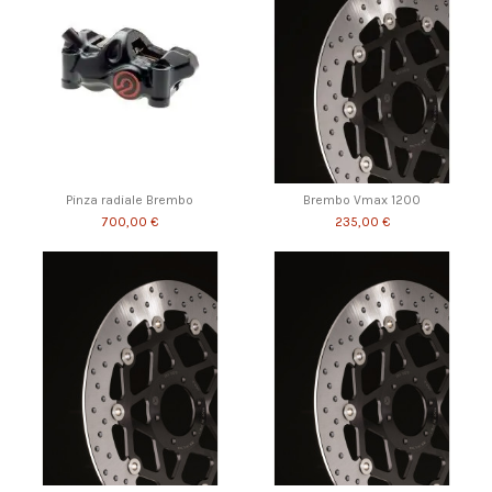
Pinza radiale Brembo
Brembo Vmax 1200
700,00 €
235,00 €