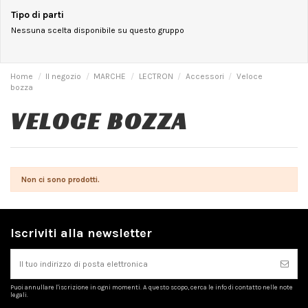
Tipo di parti
Nessuna scelta disponibile su questo gruppo
Home
Il negozio
MARCHE
LECTRON
Accessori
Veloce
bozza
VELOCE BOZZA
Non ci sono prodotti.
Iscriviti alla newsletter
Puoi annullare l'iscrizione in ogni momenti. A questo scopo, cerca le info di contatto nelle note
legali.