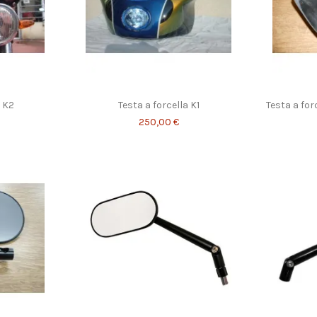
a K2
Testa a forcella K1
Testa a fo
250,00 €