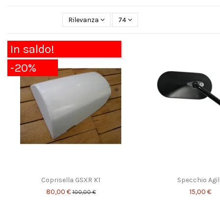
Rilevanza
74
In saldo!
-20%
Coprisella GSXR K1
Specchio Agi
80,00 €
15,00 €
100,00 €