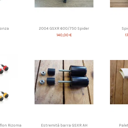
Monza
2004 GSXR 600/750 Spider
Spi
140,00 €
1
eflon Rizoma
Estremità barra GSXR AH
Pale