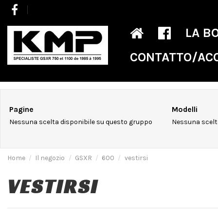
LA B
CONTATTO/AC
Pagine
Modelli
Nessuna scelta disponibile su questo gruppo
Nessuna scelt
Home
Il negozio
GSXR
600
vestirsi
VESTIRSI