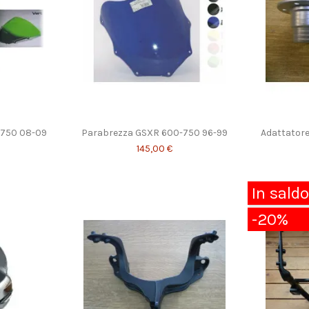
-750 08-09
Parabrezza GSXR 600-750 96-99
Adattatore
145,00 €
In saldo
-20%