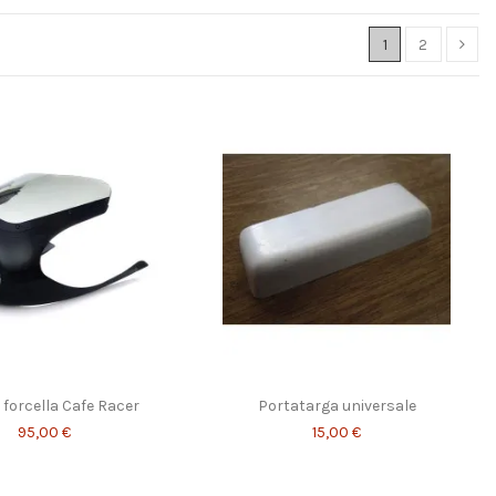
1
2
 forcella Cafe Racer
Portatarga universale
95,00 €
15,00 €