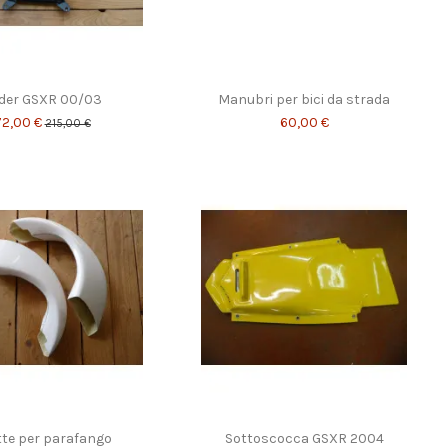
der GSXR 00/03
Manubri per bici da strada
72,00 €
60,00 €
215,00 €
tte per parafango
Sottoscocca GSXR 2004