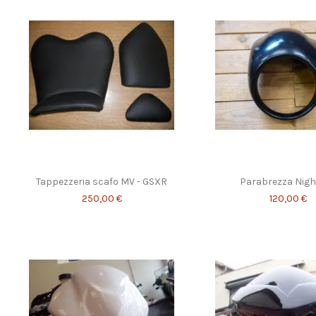
Tappezzeria scafo MV - GSXR
Parabrezza Nigh
250,00 €
120,00 €