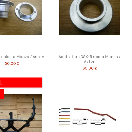
 calotta Monza / Aston
Adattatore GSX-R spina Monza /
Aston
50,00 €
60,00 €
!