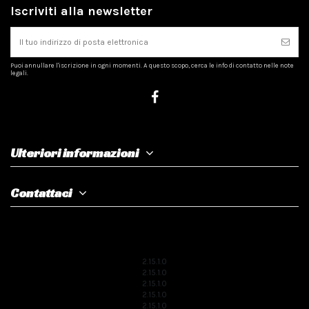
Iscriviti alla newsletter
Puoi annullare l'iscrizione in ogni momenti. A questo scopo, cerca le info di contatto nelle note
legali.
Ulteriori informazioni
Contattaci
2.15.1.0
2.15.1.0
2.15.1.0
2.15.1.0
2.15.1.0