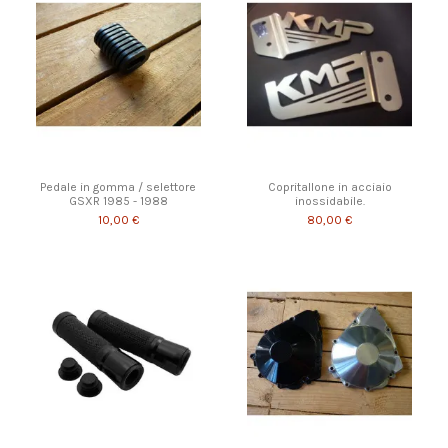
Pedale in gomma / selettore
Copritallone in acciaio
GSXR 1985 - 1988
inossidabile.
10,00 €
80,00 €