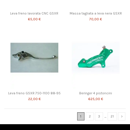
Leva freno lavorata CNC GSXR
Massa tagliata a leva nera GSXR
65,00 €
70,00 €
Leva freno GSXR 750-1100 88-95
Beringer 4 pistoncini
22,00 €
625,00 €
1
2
3
…
21