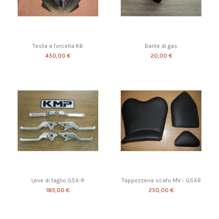
Testa a forcella K6
Barile di gas
450,00 €
20,00 €
Leve di taglio GSX-R
Tappezzeria scafo MV - GSXR
185,00 €
250,00 €