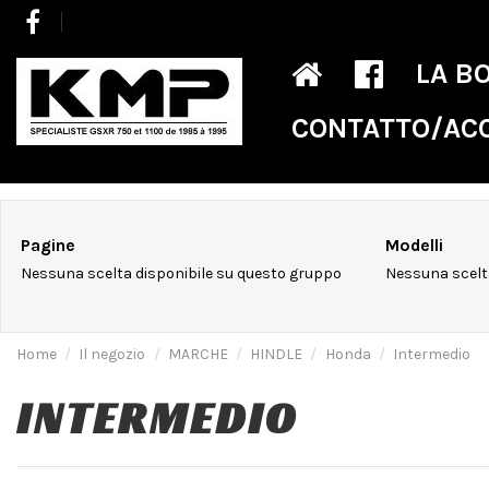
LA B
CONTATTO/AC
Pagine
Modelli
Nessuna scelta disponibile su questo gruppo
Nessuna scelt
Home
Il negozio
MARCHE
HINDLE
Honda
Intermedio
INTERMEDIO