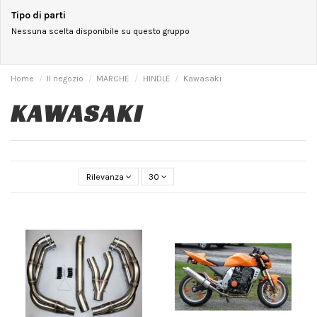
Tipo di parti
Nessuna scelta disponibile su questo gruppo
Home
Il negozio
MARCHE
HINDLE
Kawasaki
KAWASAKI
Rilevanza
30