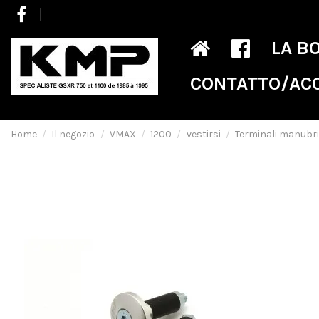
LA B
CONTATTO/AC
Home
Il negozio
VMAX
1200
vestirsi
Terminali manubri