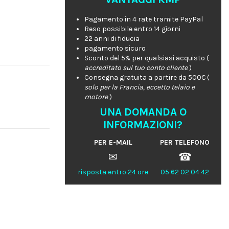
Pagamento in 4 rate tramite PayPal
Reso possibile entro 14 giorni
22 anni di fiducia
pagamento sicuro
Sconto del 5% per qualsiasi acquisto (
accreditato sul tuo conto cliente
)
Consegna gratuita a partire da 500€ (
solo per la Francia, eccetto telaio e
motore
)
UNA DOMANDA O
INFORMAZIONI?
PER E-MAIL
PER TELEFONO
✉
☎
risposta entro 24 ore
05 62 02 04 42