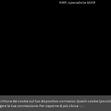
KMP, specialista GSXR
rittura dei cookie sul tuo dispositivo connesso. Questi cookie (piccoli 
ggere la tua connessione. Per saperne di più clicca
qui
.