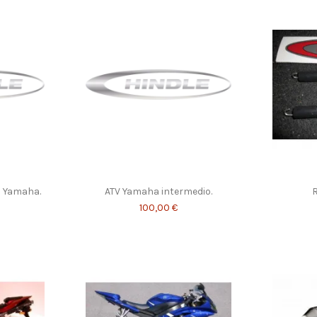
o Yamaha.
ATV Yamaha intermedio.
R
100,00 €