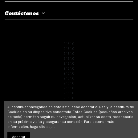
Contáctenos
2.15.1.0
2.15.1.0
2.15.1.0
2.15.1.0
2.15.1.0
2.15.1.0
2.15.1.0
2.15.1.0
2.15.1.0
2.15.1.0
2.15.1.0
2.15.1.0
2.15.1.0
Al continuar navegando en este sitio, debe aceptar el uso y la escritura de
2.15.1.0
Cookies en su dispositivo conectado. Estas Cookies (pequeños archivos
2.15.1.0
de texto) permiten seguir su navegación, actualizar su cesta, reconocerlo
2.15.1.0
en su próxima visita y asegurar su conexión. Para obtener más
2.15.1.0
información, haga clic
aquí
.
2.15.1.0
2.15.1.0
Aceptar
2.15.1.0