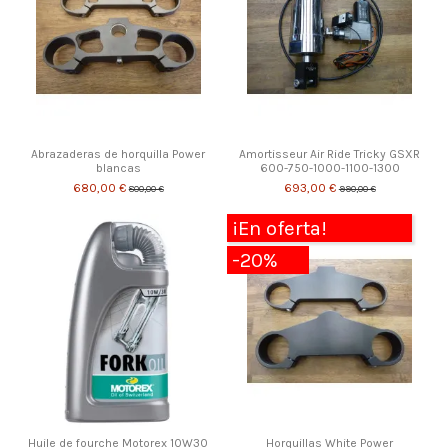
Abrazaderas de horquilla Power
Amortisseur Air Ride Tricky GSXR
blancas
600-750-1000-1100-1300
680,00 €
693,00 €
800,00 €
990,00 €
¡En oferta!
-20%
Huile de fourche Motorex 10W30
Horquillas White Power