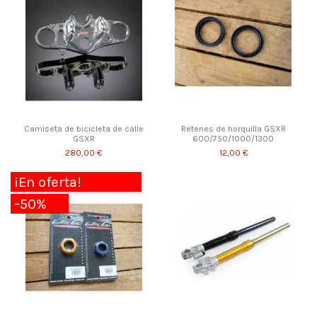
Camiseta de bicicleta de calle
Retenes de horquilla GSXR
GSXR
600/750/1000/1300
280,00 €
12,00 €
¡En oferta!
-50%