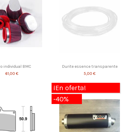
ro individual BMC
Durite essence transparente
61,00 €
5,00 €
¡En oferta!
-40%