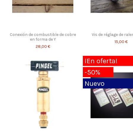
Conexión de combustible de cobre
Vis de réglage de rale
en forma de Y
15,00 €
28,00 €
¡En oferta!
-50%
Nuevo