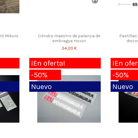
nti Mikuni
Cilindro maestro de palanca de
Pastillas
embrague nissin
disco
34,00 €
¡En oferta!
¡En ofer
-50%
-50%
Nuevo
Nuevo