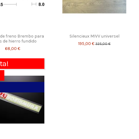
 de freno Brembo para
Silencieux MIVV universel
s de hierro fundido
195,00 €
325,00 €
68,00 €
ta!