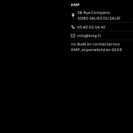
KMP
36 Rue Compans
31260 SALIES DU SALAT
05 62 02 04 42
info@kmp.fr
no dude en contactarnos
KMP, especialista en GSXR