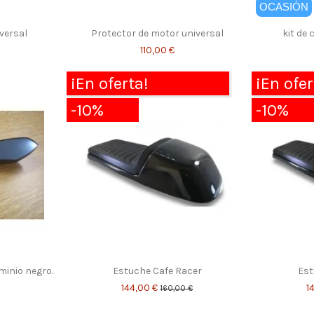
OCASIÓN
versal
Protector de motor universal
kit de
110,00 €
¡En oferta!
¡En ofer
-10%
-10%
minio negro.
Estuche Cafe Racer
Est
144,00 €
1
160,00 €