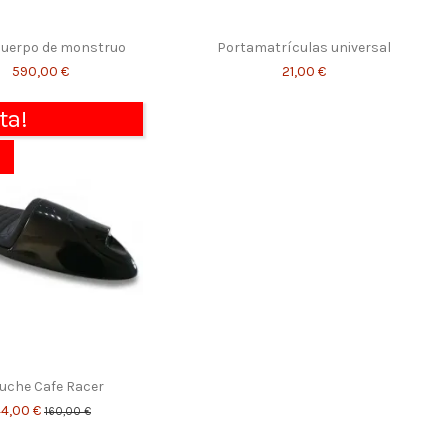
 cuerpo de monstruo
Portamatrículas universal
590,00 €
21,00 €
ta!
uche Cafe Racer
44,00 €
160,00 €