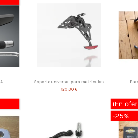
MA
Soporte universal para matrículas
Para
120,00 €
¡En ofer
-25%