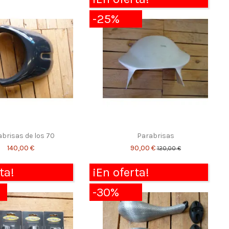
-25%
brisas de los 70
Parabrisas
140,00 €
90,00 €
120,00 €
ta!
¡En oferta!
-30%