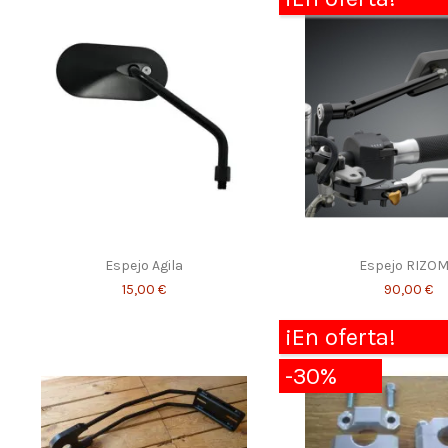
Espejo Agila
Espejo RIZO
15,00 €
90,00 €
¡En oferta!
-30%