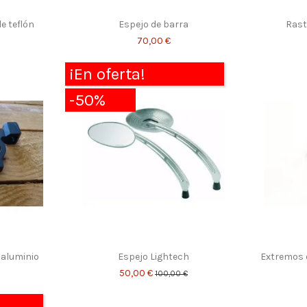
e teflón
Espejo de barra
Rast
70,00 €
¡En oferta!
-50%
 aluminio
Espejo Lightech
Extremos d
50,00 €
100,00 €