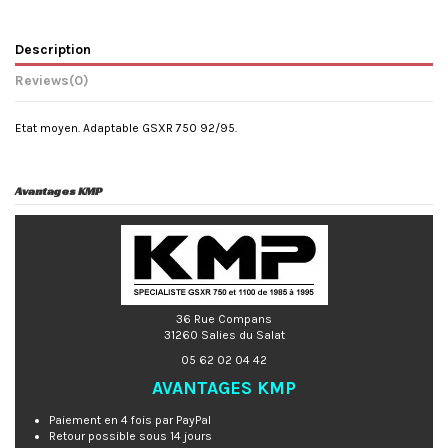
Description
Reviews
(0)
Etat moyen. Adaptable GSXR 750 92/95.
Avantages KMP
36 Rue Compans
31260 Salies du Salat
05 62 02 04 42
AVANTAGES KMP
Paiement en 4 fois par PayPal
Retour possible sous 14 jours