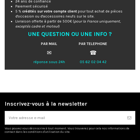
24 ans de confiance
Paiement sécurisé
5 %
crédités sur votre compte client
pour tout achat de pièces
d'occasion ou d'accessoires neufs sur le site.
Livraison offerte à partir de 500€ (
pour la France uniquement,
exceptés cadre et moteur
)
UNE QUESTION OU UNE INFO ?
PAR MAIL
PAR TELEPHONE
✉
☎
réponse sous 24h
05 62 02 04 42
Inscrivez-vous à la newsletter
Vous pouvez vous désinscrire à tout moment. Vous trouverez pour cela nos informations de
contact dans les conditions d'utilisation du site.