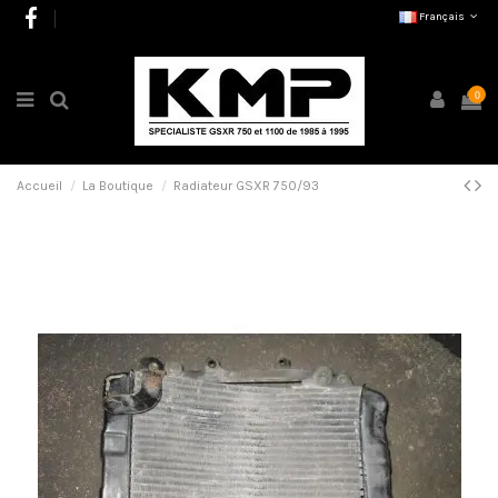
Français
0
Accueil
La Boutique
Radiateur GSXR 750/93