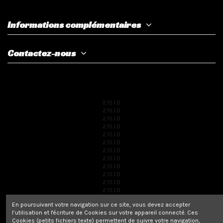
Informations complémentaires
Contactez-nous
2.15.1.0
2.15.1.0
2.15.1.0
2.15.1.0
2.15.1.0
2.15.1.0
2.15.1.0
2.15.1.0
2.15.1.0
2.15.1.0
2.15.1.0
2.15.1.0
2.15.1.0
En poursuivant votre navigation sur ce site, vous devez accepter
2.15.1.0
l’utilisation et l'écriture de Cookies sur votre appareil connecté. Ces
2.15.1.0
Cookies (petits fichiers texte) permettent de suivre votre navigation,
2.15.1.0