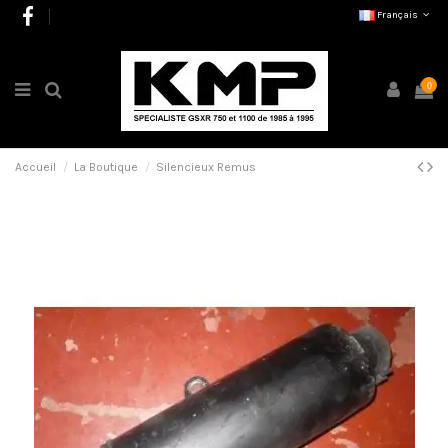
Français
0
Accueil
La Boutique
Silencieux Remus