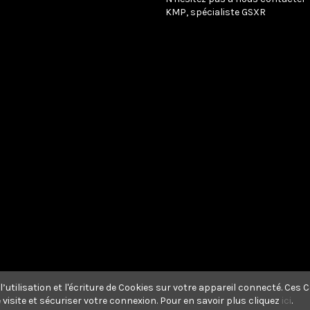
KMP, spécialiste GSXR
’utilisation et l'écriture de Cookies sur votre appareil connecté. Ces C
visite et sécuriser votre connexion. Pour en savoir plus cliquez
ici
.