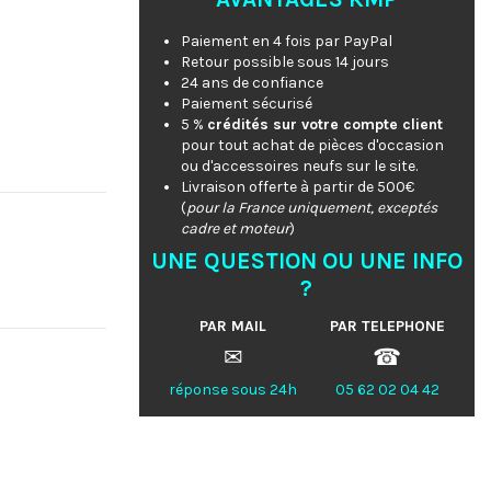
Paiement en 4 fois par PayPal
Retour possible sous 14 jours
24 ans de confiance
Paiement sécurisé
5 %
crédités sur votre compte client
pour tout achat de pièces d'occasion
ou d'accessoires neufs sur le site.
Livraison offerte à partir de 500€
(
pour la France uniquement, exceptés
cadre et moteur
)
UNE QUESTION OU UNE INFO
?
PAR MAIL
PAR TELEPHONE
✉
☎
réponse sous 24h
05 62 02 04 42