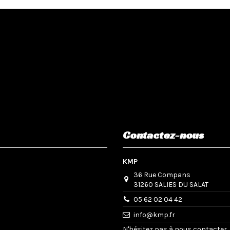
Contactez-nous
KMP
36 Rue Compans
31260 SALIES DU SALAT
05 62 02 04 42
info@kmp.fr
N'hésitez pas à nous contacter